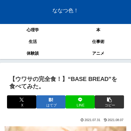
ななつ色！
心理学
本
生活
仕事術
体験談
アニメ
【ウワサの完全食！】“BASE BREAD”を
食べてみた。
X
はてブ
LINE
コピー
2021.07.31
2021.08.07