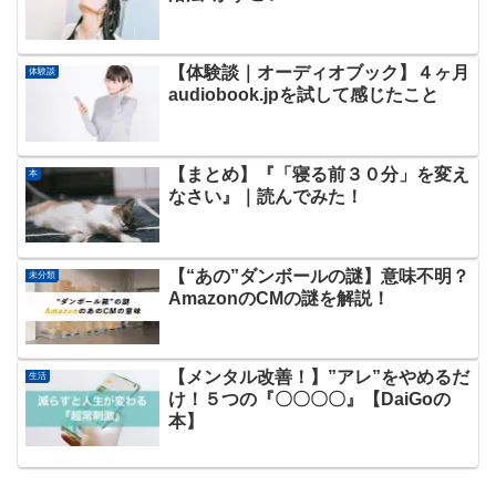
【体験談｜オーディオブック】４ヶ月
体験談
audiobook.jpを試して感じたこと
【まとめ】『「寝る前３０分」を変え
本
なさい』｜読んでみた！
【“あの”ダンボールの謎】意味不明？
未分類
AmazonのCMの謎を解説！
【メンタル改善！】”アレ”をやめるだ
生活
け！５つの『〇〇〇〇』【DaiGoの
本】