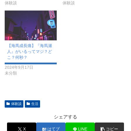
体験談
体験談
【海馬成長痛】『海馬瀬
人』がいるってマジ？ど
こ？何秒？
2024年9月17日
未分類
体験談
生活
シェアする
X
はてブ
LINE
コピー