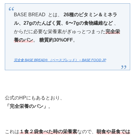
BASE BREAD とは、
26種のビタミン＆ミネラ
ル、27gのたんぱく質、6〜7gの食物繊維など
、
からだに必要な栄養素がぎゅっとつまった
完全栄
養のパン
。
糖質約30%OFF
。
完全食 BASE BREAD® （ベースブレッド） – BASE FOOD JP
公式のHPにもあるとおり、
「完全栄養のパン」
。
これは
１食２袋食べた時の栄養素
なので、
朝食や昼食では