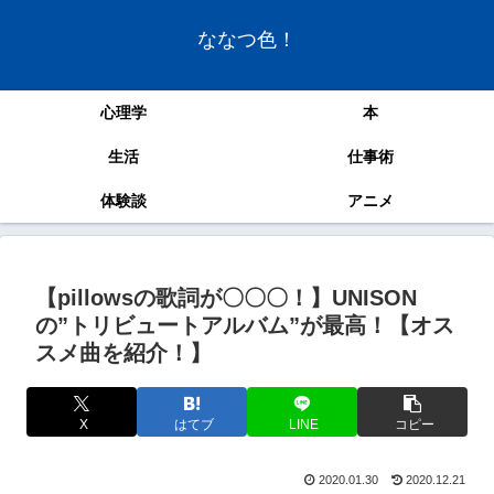
ななつ色！
心理学
本
生活
仕事術
体験談
アニメ
【pillowsの歌詞が〇〇〇！】UNISON
の”トリビュートアルバム”が最高！【オス
スメ曲を紹介！】
X
はてブ
LINE
コピー
2020.01.30
2020.12.21