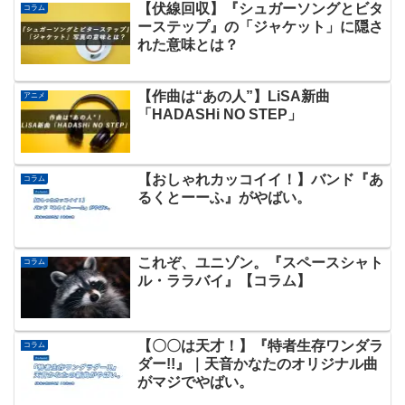
【伏線回収】『シュガーソングとビタ
コラム
ーステップ』の「ジャケット」に隠さ
れた意味とは？
【作曲は“あの人”】LiSA新曲
アニメ
「HADASHi NO STEP」
【おしゃれカッコイイ！】バンド『あ
コラム
るくとーーふ』がやばい。
これぞ、ユニゾン。『スペースシャト
コラム
ル・ララバイ』【コラム】
【〇〇は天才！】『特者生存ワンダラ
コラム
ダー!!』｜天音かなたのオリジナル曲
がマジでやばい。